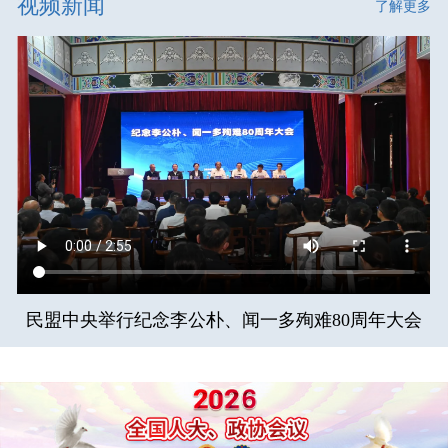
视频新闻
了解更多
民盟中央举行纪念李公朴、闻一多殉难80周年大会