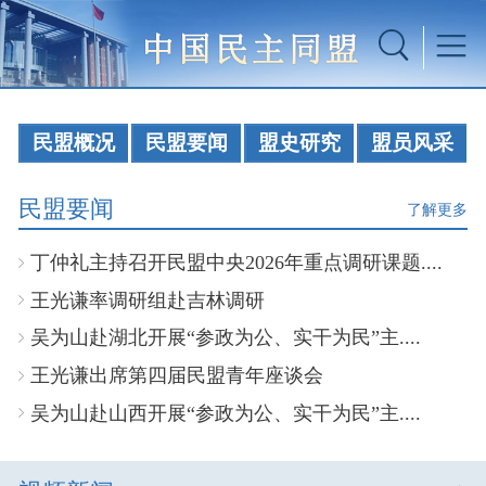
民盟概况
民盟要闻
盟史研究
盟员风采
民盟要闻
了解更多
丁仲礼主持召开民盟中央2026年重点调研课题....
王光谦率调研组赴吉林调研
吴为山赴湖北开展“参政为公、实干为民”主....
王光谦出席第四届民盟青年座谈会
吴为山赴山西开展“参政为公、实干为民”主....