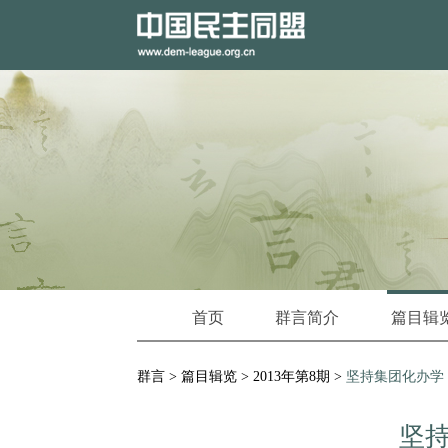
首页
群言简介
篇目辑
群言
>
篇目辑览
>
2013年第8期
>
坚持集团化办学
坚