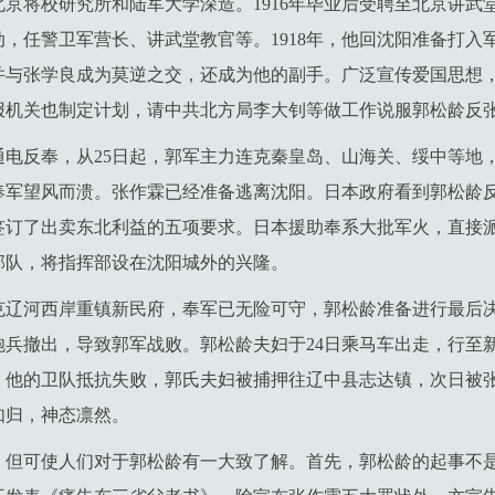
京将校研究所和陆军大学深造。1916年毕业后受聘至北京讲武
，任警卫军营长、讲武堂教官等。1918年，他回沈阳准备打入
并与张学良成为莫逆之交，还成为他的副手。广泛宣传爱国思想
报机关也制定计划，请中共北方局李大钊等做工作说服郭松龄反
松龄通电反奉，从25日起，郭军主力连克秦皇岛、山海关、绥中等地，
奉军望风而溃。张作霖已经准备逃离沈阳。日本政府看到郭松龄
签订了出卖东北利益的五项要求。日本援助奉系大批军火，直接
部队，将指挥部设在沈阳城外的兴隆。
攻克辽河西岸重镇新民府，奉军已无险可守，郭松龄准备进行最后
兵撤出，导致郭军战败。郭松龄夫妇于24日乘马车出走，行至新
，他的卫队抵抗失败，郭氏夫妇被捕押往辽中县志达镇，次日被
如归，神态凛然。
，但可使人们对于郭松龄有一大致了解。首先，郭松龄的起事不