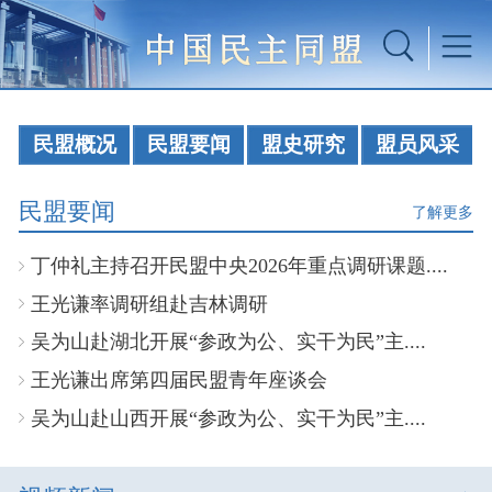
民盟概况
民盟要闻
盟史研究
盟员风采
民盟要闻
了解更多
丁仲礼主持召开民盟中央2026年重点调研课题....
王光谦率调研组赴吉林调研
吴为山赴湖北开展“参政为公、实干为民”主....
王光谦出席第四届民盟青年座谈会
吴为山赴山西开展“参政为公、实干为民”主....