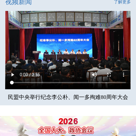
视频新闻
了解更多
民盟中央举行纪念李公朴、闻一多殉难80周年大会