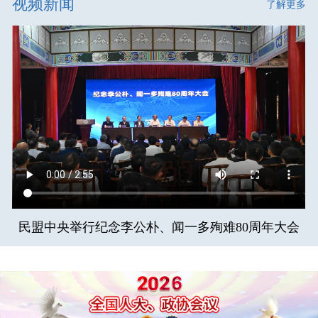
视频新闻
了解更多
民盟中央举行纪念李公朴、闻一多殉难80周年大会