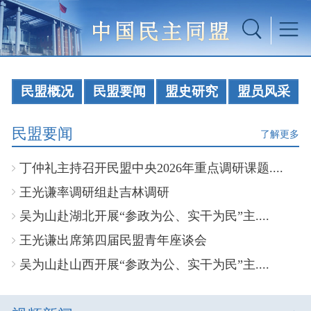
民盟概况
民盟要闻
盟史研究
盟员风采
民盟要闻
了解更多
丁仲礼主持召开民盟中央2026年重点调研课题....
王光谦率调研组赴吉林调研
吴为山赴湖北开展“参政为公、实干为民”主....
王光谦出席第四届民盟青年座谈会
吴为山赴山西开展“参政为公、实干为民”主....