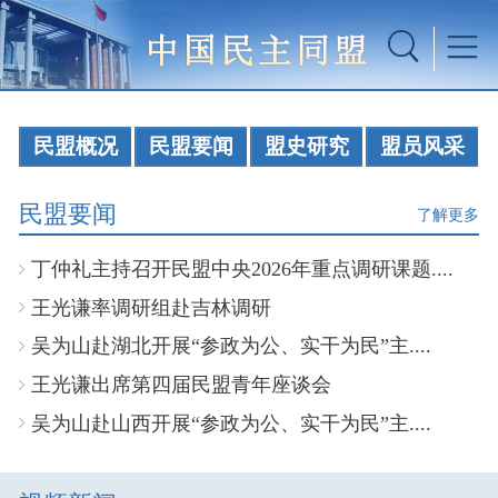
民盟概况
民盟要闻
盟史研究
盟员风采
民盟要闻
了解更多
丁仲礼主持召开民盟中央2026年重点调研课题....
王光谦率调研组赴吉林调研
吴为山赴湖北开展“参政为公、实干为民”主....
王光谦出席第四届民盟青年座谈会
吴为山赴山西开展“参政为公、实干为民”主....