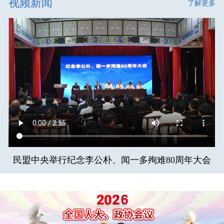
视频新闻
了解更多
民盟中央举行纪念李公朴、闻一多殉难80周年大会