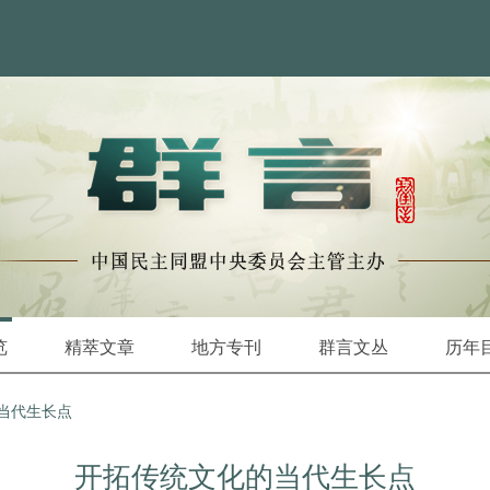
览
精萃文章
地方专刊
群言文丛
历年
当代生长点
开拓传统文化的当代生长点