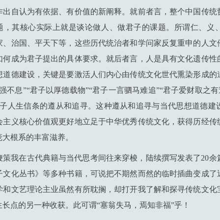
作出自认为有依据、有价值的新阐释。就前者言，整个中国传统
的问题，其核心实际上就是谈论做人、做君子的课题。所谓仁、义
家、治国、平天下等，这些历代统治者和学问家反复重申的人文
如何成为君子提出的具体要求。就后者言，人是具有文化遗传性
想道德建设，关键是要激活人们内心由传统文化世代熏染形成的
强不息”“君子以厚德载物”“君子一言驷马难追”“君子爱财取之有道
君子人生信条的遵从和追寻。这种遵从和追寻与当代思想道德建
会主义核心价值观更好地立足于中华优秀传统文化，获得历经传
庞大根系的丰富滋养。
鞭策我在古代典籍与当代思考间往来穿梭，陆续撰写发表了20余
子文化丛书》等多种书籍，可说把不期然而然的临时插曲变成了
学和文艺理论主业虽然有所耽搁，却打开我了解和探寻传统文化
长点的另一种收获。此可谓“塞翁失马，焉知非福”乎！