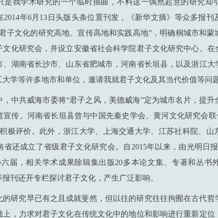
只是我学术研究的一个临时插曲，不料这一偶然起意的研究却
2014年6月13日头版头条位置刊发，《新华文摘》等众多报
“君子文化的研究高地、宣传高地和实践高地”，明确桐城市和蒙
子文化研究会，并设立安徽省社会科学院君子文化研究中心。在
市、湖南省长沙市、山东省肥城市，河南省长垣县，以及浙江大
工大学等许多地市和单位，邀请我就君子文化及其当代价值等问
中，中共威海市委将“君子之风，美德威海”定为城市名片，提升
道宣传。河南省长垣县曾与中国先秦史学会、黄河文化研究会联合
方积极评价。此外，浙江大学、上海交通大学、江苏社科院、山
省还成立了省级君子文化研究会。自2015年以来，由光明日
办六届，相关学术成果除辑集出版20多本论文集、专著和丛书
等报刊还开专栏探讨君子文化，产生广泛影响。
化的研究早已有之且成就斐然，但以往的研究往往拘囿在古代哲
础上，力求对君子文化在传统文化中的地位和影响进行重新定位