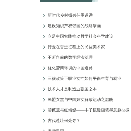
新时代乡村振兴任重道远
建设知识产权强国的战略擘画
立足中国实践推动哲学社会科学建设
行走在奋进征程上的民盟美术家
不断向前的数字经济治理
优化营商环境的中国道路
三孩政策下职业女性如何平衡生育与就业
技术人才是制造业强国之本
民盟女杰与中国妇女解放运动之滥觞
碧芭蕉与红蜻蜓——丰子恺漫画笔墨意趣抉微
古代遗址何处寻？