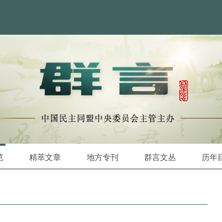
览
精萃文章
地方专刊
群言文丛
历年