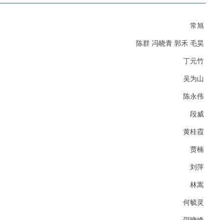
常旭
陈群 冯晓青 郭禾 毛昊
丁元竹
吴为山
陈永伟
段威
黄桂霞
贾楠
刘萍
林嵩
何毓灵