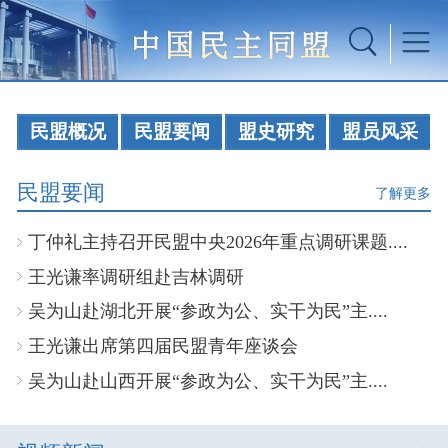
民盟概况
民盟要闻
盟史研究
盟员风采
民盟要闻
了解更多
丁仲礼主持召开民盟中央2026年重点调研课题....
王光谦率调研组赴吉林调研
吴为山赴湖北开展“参政为公、实干为民”主....
王光谦出席第四届民盟青年座谈会
吴为山赴山西开展“参政为公、实干为民”主....