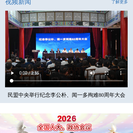
视频新闻
了解更多
民盟中央举行纪念李公朴、闻一多殉难80周年大会