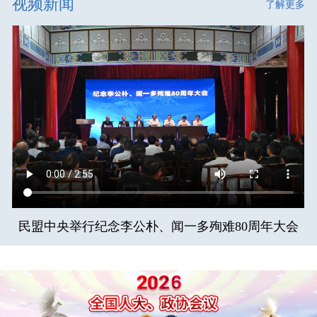
视频新闻
了解更多
民盟中央举行纪念李公朴、闻一多殉难80周年大会