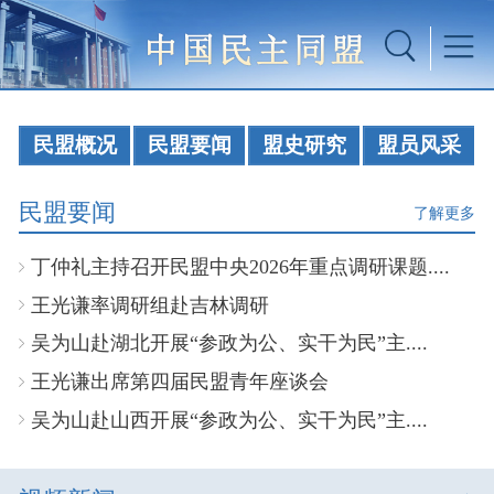
民盟概况
民盟要闻
盟史研究
盟员风采
民盟要闻
了解更多
丁仲礼主持召开民盟中央2026年重点调研课题....
王光谦率调研组赴吉林调研
吴为山赴湖北开展“参政为公、实干为民”主....
王光谦出席第四届民盟青年座谈会
吴为山赴山西开展“参政为公、实干为民”主....