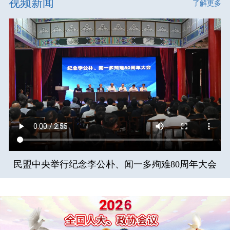
视频新闻
了解更多
民盟中央举行纪念李公朴、闻一多殉难80周年大会