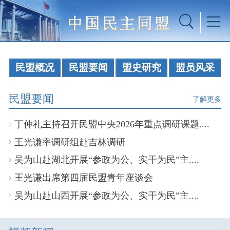
民盟概况
民盟要闻
盟史研究
盟员风采
民盟要闻
了解更多
丁仲礼主持召开民盟中央2026年重点调研课题....
王光谦率调研组赴吉林调研
吴为山赴湖北开展“参政为公、实干为民”主....
王光谦出席第四届民盟青年座谈会
吴为山赴山西开展“参政为公、实干为民”主....