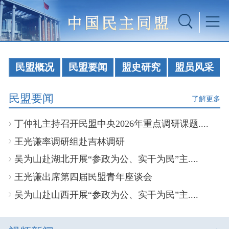
民盟概况
民盟要闻
盟史研究
盟员风采
民盟要闻
了解更多
丁仲礼主持召开民盟中央2026年重点调研课题....
王光谦率调研组赴吉林调研
吴为山赴湖北开展“参政为公、实干为民”主....
王光谦出席第四届民盟青年座谈会
吴为山赴山西开展“参政为公、实干为民”主....