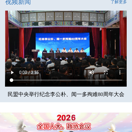
视频新闻
了解更多
民盟中央举行纪念李公朴、闻一多殉难80周年大会