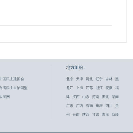
地方组织：
中国民主建国会
北京
天津
河北
辽宁
吉林
黑
台湾民主自治同盟
龙江
上海
江苏
浙江
安徽
福
人民网
建
江西
山东
河南
湖北
湖南
广东
广西
海南
重庆
四川
贵
州
云南
陕西
甘肃
青海
新疆