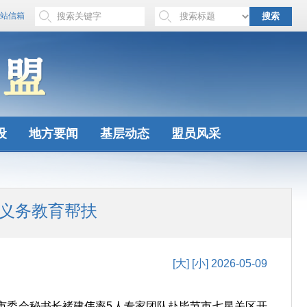
站信箱
搜索
设
地方要闻
基层动态
盟员风采
式义务教育帮扶
[大]
[小]
2026-05-09
津市委会秘书长褚建伟率5人专家团队赴毕节市七星关区开