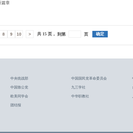
新篇章
8
9
10
>
共
15
页，
确定
到第
页
中央统战部
中国国民党革命委员会
中国致公党
九三学社
欧美同学会
中华职教社
团结报