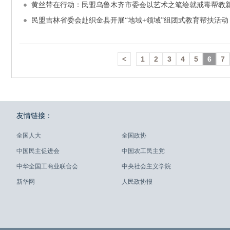
黄丝带在行动：民盟乌鲁木齐市委会以艺术之笔绘就戒毒帮教
民盟吉林省委会赴织金县开展“地域+领域”组团式教育帮扶活动
<
1
2
3
4
5
6
7
友情链接：
全国人大
全国政协
中国民主促进会
中国农工民主党
中华全国工商业联合会
中央社会主义学院
新华网
人民政协报