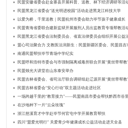
民盟安徽省委会赴金寨县开展科普、送教、林下经济调研等活
民盟黑龙江省委会“送光明进校园”活动走进黑龙江科技大学
以爱为桥，千里送教｜民盟杭州市委会助力毕节孩子健康成长
民盟青海省委联合建新监狱开展服刑人员出监教育专项帮教活
民盟黑龙江省委会法制委员会、省直法律委员会组织开展公益
盟心司治聚合力 文教医法润新生：民盟新疆区委会、民盟昌吉
南通民盟帮扶毕节青场中学纪实
民盟呼和浩特市委会与市强制隔离戒毒所联合开展“黄丝带帮教
民盟烛光大讲堂在山东泰安举办
民盟吉林省委会、省司法厅联合调研组赴辽源开展“黄丝带帮教
民盟吉林省委会“安心行动”双主题活动走进社区
一场跨越千里的“教育接力”——民盟南昌市委会帮扶黔西市谷
在沙地种下一片“云朵玫瑰”
浙江慈溪育才中学赴毕节何官屯中学开展教育帮扶
四川“盟爱光明行” 关爱青少年健康成长公益活动走进天全县