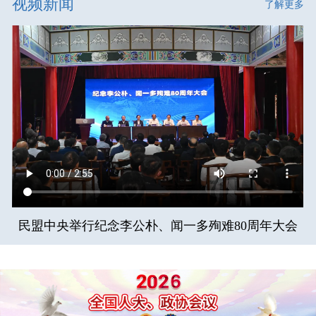
视频新闻
了解更多
民盟中央举行纪念李公朴、闻一多殉难80周年大会