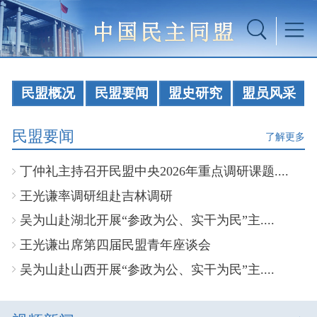
民盟概况
民盟要闻
盟史研究
盟员风采
民盟要闻
了解更多
丁仲礼主持召开民盟中央2026年重点调研课题....
王光谦率调研组赴吉林调研
吴为山赴湖北开展“参政为公、实干为民”主....
王光谦出席第四届民盟青年座谈会
吴为山赴山西开展“参政为公、实干为民”主....