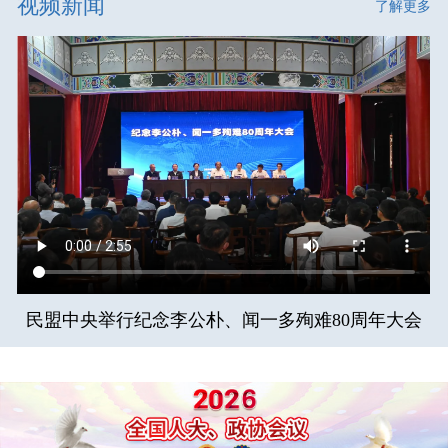
视频新闻
了解更多
民盟中央举行纪念李公朴、闻一多殉难80周年大会