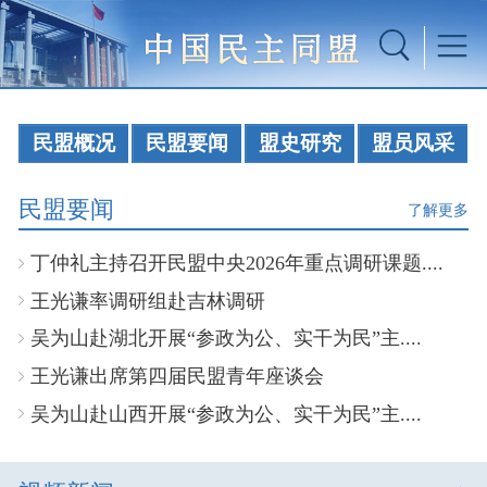
民盟概况
民盟要闻
盟史研究
盟员风采
民盟要闻
了解更多
丁仲礼主持召开民盟中央2026年重点调研课题....
王光谦率调研组赴吉林调研
吴为山赴湖北开展“参政为公、实干为民”主....
王光谦出席第四届民盟青年座谈会
吴为山赴山西开展“参政为公、实干为民”主....