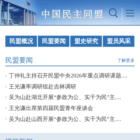
民盟概况
民盟要闻
盟史研究
盟员风采
民盟要闻
了解更多
丁仲礼主持召开民盟中央2026年重点调研课题....
王光谦率调研组赴吉林调研
吴为山赴湖北开展“参政为公、实干为民”主....
王光谦出席第四届民盟青年座谈会
吴为山赴山西开展“参政为公、实干为民”主....