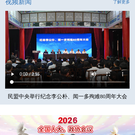
视频新闻
了解更多
民盟中央举行纪念李公朴、闻一多殉难80周年大会