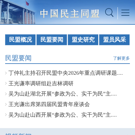
民盟概况
民盟要闻
盟史研究
盟员风采
民盟要闻
了解更多
丁仲礼主持召开民盟中央2026年重点调研课题....
王光谦率调研组赴吉林调研
吴为山赴湖北开展“参政为公、实干为民”主....
王光谦出席第四届民盟青年座谈会
吴为山赴山西开展“参政为公、实干为民”主....