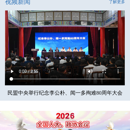
视频新闻
了解更多
民盟中央举行纪念李公朴、闻一多殉难80周年大会