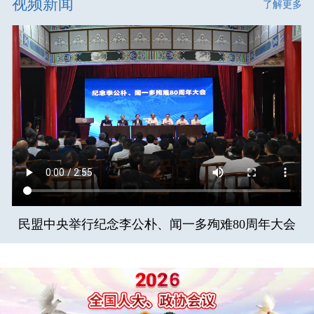
视频新闻
了解更多
民盟中央举行纪念李公朴、闻一多殉难80周年大会