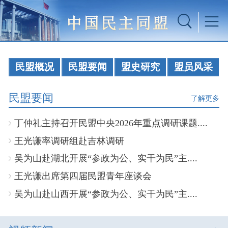
民盟概况
民盟要闻
盟史研究
盟员风采
民盟要闻
了解更多
丁仲礼主持召开民盟中央2026年重点调研课题....
王光谦率调研组赴吉林调研
吴为山赴湖北开展“参政为公、实干为民”主....
王光谦出席第四届民盟青年座谈会
吴为山赴山西开展“参政为公、实干为民”主....