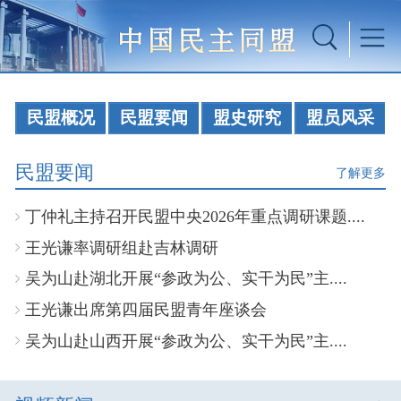
民盟概况
民盟要闻
盟史研究
盟员风采
民盟要闻
了解更多
丁仲礼主持召开民盟中央2026年重点调研课题....
王光谦率调研组赴吉林调研
吴为山赴湖北开展“参政为公、实干为民”主....
王光谦出席第四届民盟青年座谈会
吴为山赴山西开展“参政为公、实干为民”主....