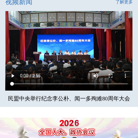
视频新闻
了解更多
民盟中央举行纪念李公朴、闻一多殉难80周年大会