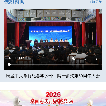
视频新闻
了解更多
民盟中央举行纪念李公朴、闻一多殉难80周年大会