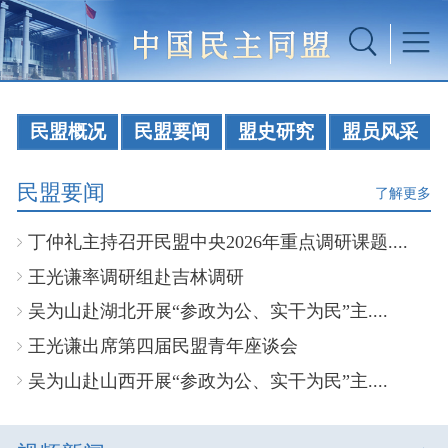
民盟概况
民盟要闻
盟史研究
盟员风采
民盟要闻
了解更多
丁仲礼主持召开民盟中央2026年重点调研课题....
王光谦率调研组赴吉林调研
吴为山赴湖北开展“参政为公、实干为民”主....
王光谦出席第四届民盟青年座谈会
吴为山赴山西开展“参政为公、实干为民”主....