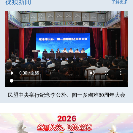
视频新闻
了解更多
民盟中央举行纪念李公朴、闻一多殉难80周年大会