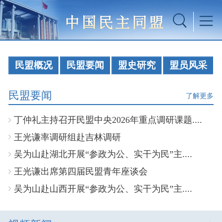
民盟概况
民盟要闻
盟史研究
盟员风采
民盟要闻
了解更多
丁仲礼主持召开民盟中央2026年重点调研课题....
王光谦率调研组赴吉林调研
吴为山赴湖北开展“参政为公、实干为民”主....
王光谦出席第四届民盟青年座谈会
吴为山赴山西开展“参政为公、实干为民”主....