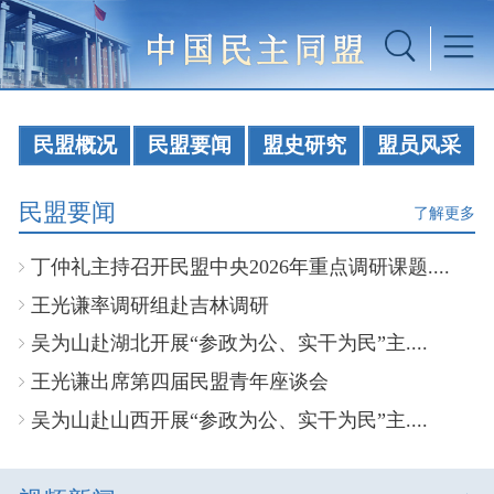
民盟概况
民盟要闻
盟史研究
盟员风采
民盟要闻
了解更多
丁仲礼主持召开民盟中央2026年重点调研课题....
王光谦率调研组赴吉林调研
吴为山赴湖北开展“参政为公、实干为民”主....
王光谦出席第四届民盟青年座谈会
吴为山赴山西开展“参政为公、实干为民”主....