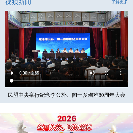
视频新闻
了解更多
民盟中央举行纪念李公朴、闻一多殉难80周年大会