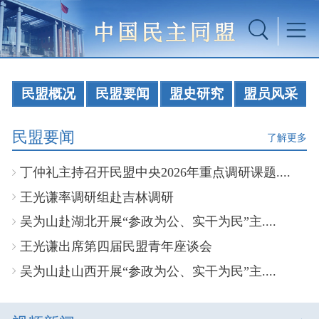
民盟概况
民盟要闻
盟史研究
盟员风采
民盟要闻
了解更多
丁仲礼主持召开民盟中央2026年重点调研课题....
王光谦率调研组赴吉林调研
吴为山赴湖北开展“参政为公、实干为民”主....
王光谦出席第四届民盟青年座谈会
吴为山赴山西开展“参政为公、实干为民”主....