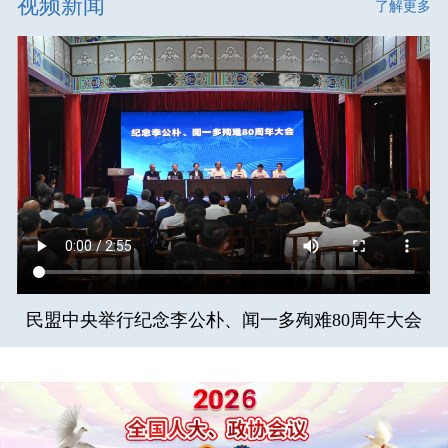
视频新闻
了解更多
民盟中央举行纪念李公朴、闻一多殉难80周年大会