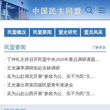
民盟概况
民盟要闻
盟史研究
盟员风采
民盟要闻
了解更多
丁仲礼主持召开民盟中央2026年重点调研课题....
王光谦率调研组赴吉林调研
吴为山赴湖北开展“参政为公、实干为民”主....
王光谦出席第四届民盟青年座谈会
吴为山赴山西开展“参政为公、实干为民”主....