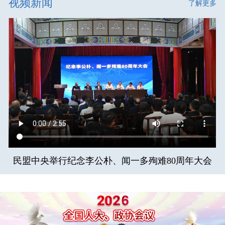
视频新闻
了解更多
民盟中央举行纪念李公朴、闻一多殉难80周年大会