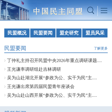
民盟概况
民盟要闻
盟史研究
盟员风采
民盟要闻
了解更多
丁仲礼主持召开民盟中央2026年重点调研课题....
王光谦率调研组赴吉林调研
吴为山赴湖北开展“参政为公、实干为民”主....
王光谦出席第四届民盟青年座谈会
吴为山赴山西开展“参政为公、实干为民”主....