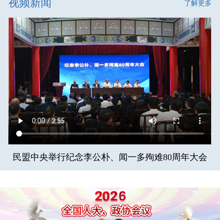
视频新闻
了解更多
民盟中央举行纪念李公朴、闻一多殉难80周年大会