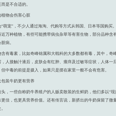
反而是不合适的。
肉植物会伤害心脏
为“萌宠”，不少人通过海淘、代购等方式从韩国、日本等国购买
多科近万种植物，有些可能携带病虫杂草等有害生物，部分品种含
心脏病。
物含有毒素，比如奇峰锦属和大戟科的大多数都有毒，其中，奇
害，人接触汁液后，皮肤会有红肿、瘙痒及过敏等症状，人体一
。但中毒的前提是摄入，如果只是摆在家里一般不会有危害。
比包装牛奶更有营养
头，一些自称奶牛养殖户的人贩卖散装的生鲜奶，他们多以“现挤
味更佳，也更具营养价值。还有传言说，新挤出的牛奶保留了微
处。