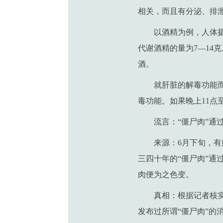
相关，而且有分泌、排
以酒精为例，人体摄
代谢酒精的量为7—14
酒。
就肝脏的解毒功能
毒功能。如果晚上11点
流言：“僵尸肉”通
来源：6月下旬，有
三四十年的“僵尸肉”通
肉便为之色变。
真相：根据记者核
发布过所谓“僵尸肉”的