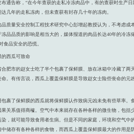
发布通告称，“在今年查获的走私冷冻肉品中，有的查获时生产日
期达几年的走私冻肉，但未查获有封存几十年的冻肉。
肉品质量安全控制工程技术研究中心彭增起教授认为，不考虑成
冻品品质的影响是相当大的，媒体报道的肉品长达40年的冷冻
众对食品安全的恐慌。
膜的西瓜可致命
省合肥市的赵女士吃了半个包裹了保鲜膜、放在冰箱中冷藏了两
丧命。有传言说，西瓜上覆盖保鲜膜是导致赵女士险些丧命的元
。
用包裹了保鲜膜的西瓜就将保鲜膜认作致病元凶未免有些草率。
因果关系值得商榷。空气中本来就存在各种各样的微生物，包括
污染，就可能导致食用者生病。但是不同的家庭，环境和空气中
箱中储存有各种各样的食物，而西瓜上覆盖保鲜膜最大的作用是