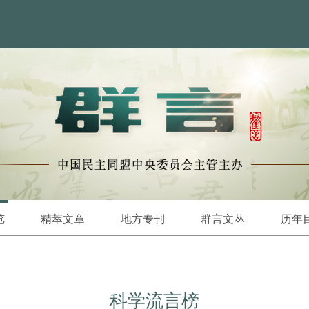
览
精萃文章
地方专刊
群言文丛
历年
科学流言榜