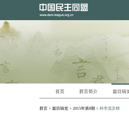
首页
群言简介
篇目辑
群言
>
篇目辑览
>
2015年第8期
>
科学流言榜