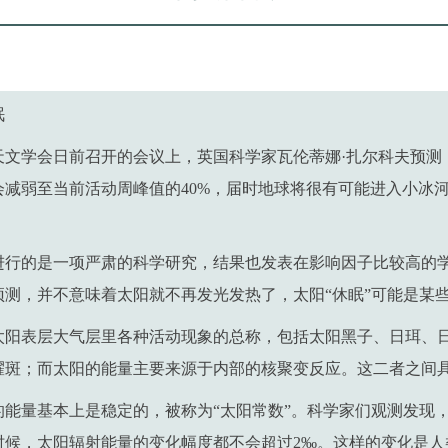
眠
天文学会日前召开的会议上，英国科学家瓦伦蒂娜·扎尔科夫预测
年会减弱至当前活动周峰值的40%，届时地球将很有可能进入小冰
进行的是一项严肃的科学研究，结果也发表在影响因子比较高的
预测，并不意味着太阳就不再发光发热了，太阳“休眠”可能是某
太阳表层大气层里各种活动现象的总称，包括太阳黑子、日珥、
耀斑；而太阳的能量主要来源于内部的核聚变反应。这二者之间
的能量基本上是稳定的，被称为“太阳常数”。科学家们观测发现
时候，太阳辐射能量的变化幅度都不会超过2‰。这样的变化是人