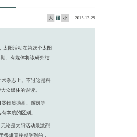
大
中
小
2015-12-29
，太阳活动在第26个太阳
河期。有媒体将该研究结
学术杂志上。不过这是科
些大众媒体的误读。
日冕物质抛射、耀斑等，
具有本质的区别。
，无论是太阳活动最激烈
类很难直接感受到的，