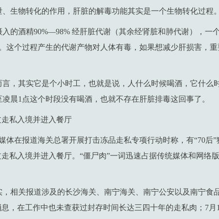
泄、生物转化的作用，肝脏的解毒功能其实是一个生物转化过程
入的酒精90%—98% 经肝脏代谢（其余经肾脏和肺代谢），一
克。这个过程产生的代谢产物对人体有毒，如果想减少肝损害，
而言，其实它是个小时工，也就是说，人什么时候喝酒，它什么
至凌晨1点这个时段没有喝酒，也就不存在肝脏排毒这回事了。
过走私入境并进入餐厅
媒体在报道海关总署开展打击冻品走私专项行动时称，有“70后”猪
过走私入境并进入餐厅。“僵尸肉”一词迅速占据传统媒体和网络
实，相关报道涉及的长沙海关、南宁海关、南宁公安以及南宁食
消息，在工作中也未查获过封存时间长达三四十年的走私肉；7月