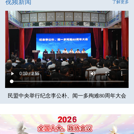
视频新闻
了解更多
民盟中央举行纪念李公朴、闻一多殉难80周年大会