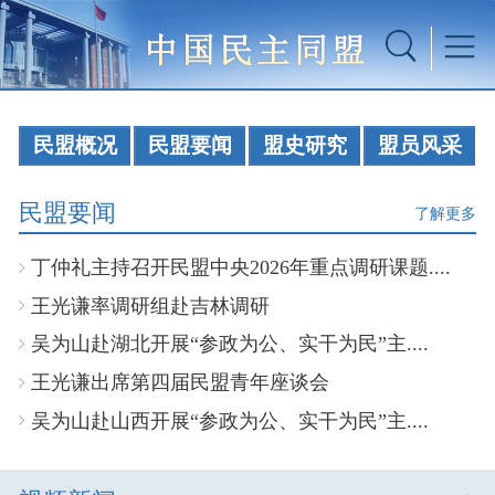
民盟概况
民盟要闻
盟史研究
盟员风采
民盟要闻
了解更多
丁仲礼主持召开民盟中央2026年重点调研课题....
王光谦率调研组赴吉林调研
吴为山赴湖北开展“参政为公、实干为民”主....
王光谦出席第四届民盟青年座谈会
吴为山赴山西开展“参政为公、实干为民”主....