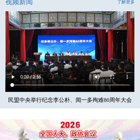
视频新闻
了解更多
民盟中央举行纪念李公朴、闻一多殉难80周年大会