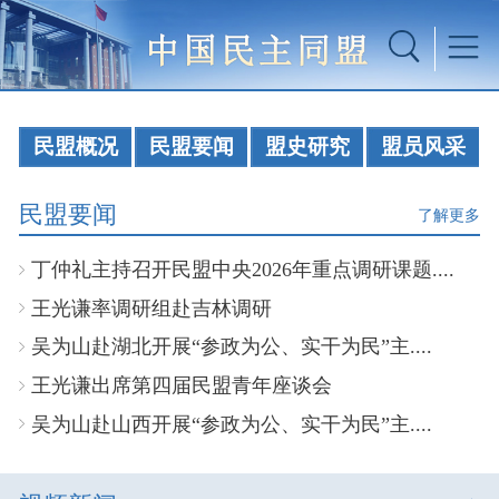
民盟概况
民盟要闻
盟史研究
盟员风采
民盟要闻
了解更多
丁仲礼主持召开民盟中央2026年重点调研课题....
王光谦率调研组赴吉林调研
吴为山赴湖北开展“参政为公、实干为民”主....
王光谦出席第四届民盟青年座谈会
吴为山赴山西开展“参政为公、实干为民”主....