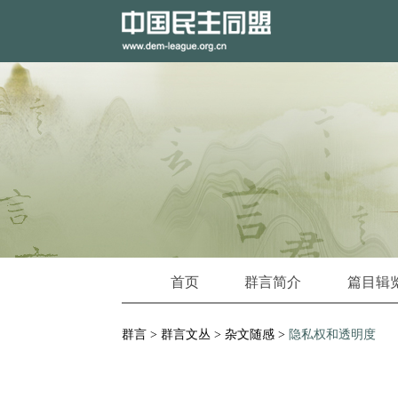
首页
群言简介
篇目辑
群言
>
群言文丛
>
杂文随感
>
隐私权和透明度