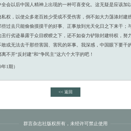
中全会以后中国人精神上出现的一种可喜变化。这无疑是应该加
隐私权，以使众多老百姓少受或不受伤害，倒不如大力荡涤封建
那些过去只能偷偷摸摸干的好事、正事放到光天化日之下来干；
的丑行劣迹暴露于众目睽睽之下，还不如奋力铲除封建特权，努
不敢或无法去干那些害国、害民的坏事。我深感，中国眼下要干
离不开“反封建”和“争民主”这六个大字的吧！
9年1期）
<< 返回
群言杂志社版权所有，未经许可禁止使用