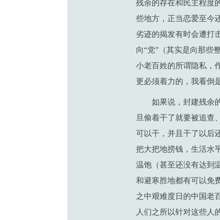
残余的存在和民主程度
些地方，正当恋爱至今
劣迹的揭发有时会遭打
向“党”（其实是向那些
小老百姓的所谓隐私，
更必须着力的，我看倒
如果说，封建残余
旦偷着干了就要被追查
可以干，并且干了以后
把大把地捞钱，生活水
温饱（甚至还没有达到
和避寒胜地都有可以免
之中艰难度日的中国老
人们之所以针对这些人