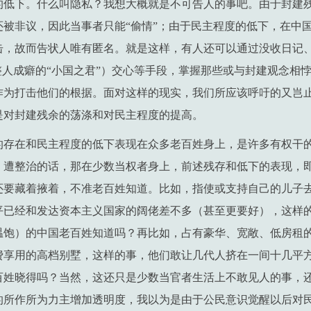
的低下。什么叫隐私？我想大概就是不可告人的事吧。由于封建
还被非议，因此当事者只能“偷情”；由于民主程度的低下，在中
击，故而告状人唯有匿名。就是这样，有人还可以通过没收日记
整人成癖的“小国之君”）交心等手段，掌握那些或与封建观念相
作为打击他们的根据。面对这样的现实，我们所应该呼吁的又岂
是对封建残余的荡涤和对民主程度的提高。
的存在和民主程度的低下表现在众多老百姓身上，是许多有权干
、遭整治的话，那在少数当权者身上，前述残存和低下的表现，
还要藏着掖着，不准老百姓知道。比如，指使或支持自己的儿子去
平已经和发达资本主义国家的阔佬差不多（甚至更要好），这样
温饱）的中国老百姓知道吗？再比如，占有豪华、宽敞、低房租
费享用的高档别墅，这样的事，他们敢让几代人挤在一间十几平
百姓晓得吗？当然，这还只是少数当官者生活上不敢见人的事，
的所作所为力主增加透明度，我以为是由于公民意识觉醒以后对