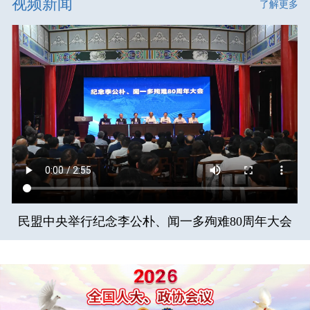
视频新闻
了解更多
民盟中央举行纪念李公朴、闻一多殉难80周年大会