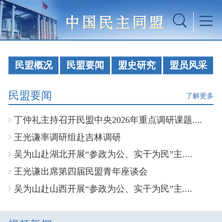
民盟概况
民盟要闻
盟史研究
盟员风采
民盟要闻
了解更多
丁仲礼主持召开民盟中央2026年重点调研课题....
王光谦率调研组赴吉林调研
吴为山赴湖北开展“参政为公、实干为民”主....
王光谦出席第四届民盟青年座谈会
吴为山赴山西开展“参政为公、实干为民”主....