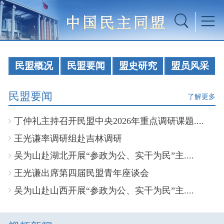
民盟概况
民盟要闻
盟史研究
盟员风采
民盟要闻
了解更多
丁仲礼主持召开民盟中央2026年重点调研课题....
王光谦率调研组赴吉林调研
吴为山赴湖北开展“参政为公、实干为民”主....
王光谦出席第四届民盟青年座谈会
吴为山赴山西开展“参政为公、实干为民”主....