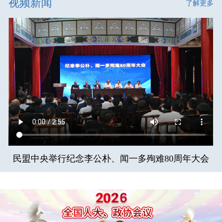
视频新闻
了解更多
民盟中央举行纪念李公朴、闻一多殉难80周年大会