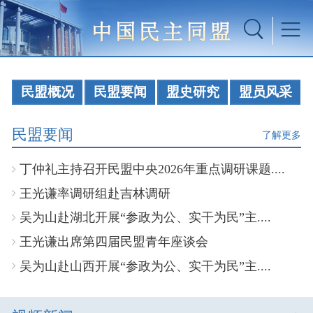
民盟概况
民盟要闻
盟史研究
盟员风采
民盟要闻
了解更多
丁仲礼主持召开民盟中央2026年重点调研课题....
王光谦率调研组赴吉林调研
吴为山赴湖北开展“参政为公、实干为民”主....
王光谦出席第四届民盟青年座谈会
吴为山赴山西开展“参政为公、实干为民”主....