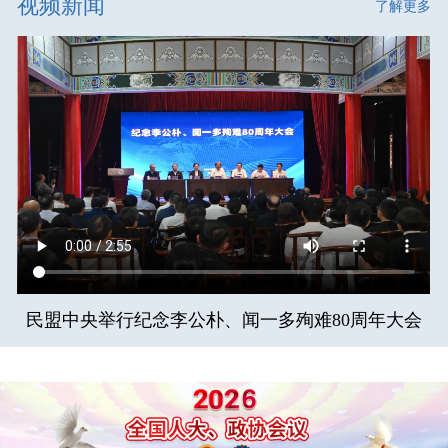
视频新闻
了解更多
民盟中央举行纪念李公朴、闻一多殉难80周年大会